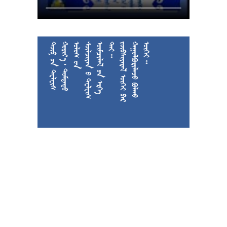











































































































