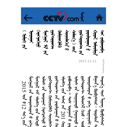


























































































































2015-12-11

2015  12   2    
      
       
      
      
      
    201    
        
     11 
      
      
       
      