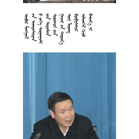







































































































