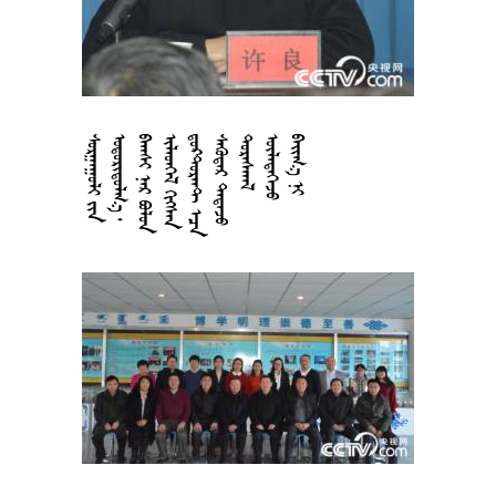

































































































