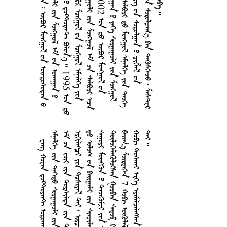
       
     
2013     1995 
     
     
  2002    
     
    
    
     
     
      
    
       
    
     
    
  7     1
     
 