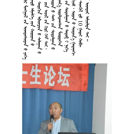
    
   
    
        
     
     
     
      
   10  
     