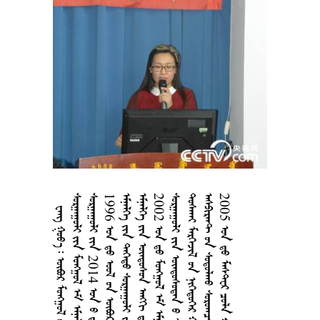
       
      
 2014    
1996      
   
     
2002      
   
   
      
2005     