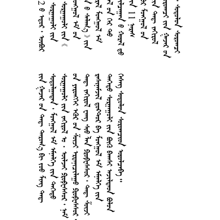
        
      
    ·    
       
        
      
      
    