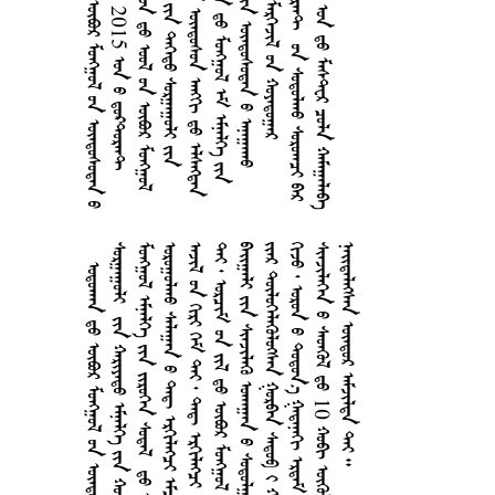
        
  2015  
  1997    
    
    
  2003     
   
    
     
  2006    
    
     
     
     
       
     
    
    
     
  10  
    