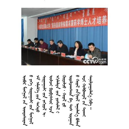


















































































·


































































































































