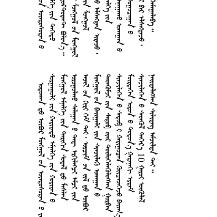
    
   
    
    
       
    
    
     
    
   10  
    