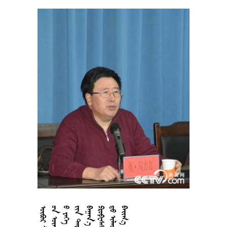























































































