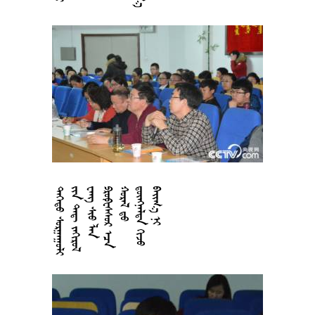










































































