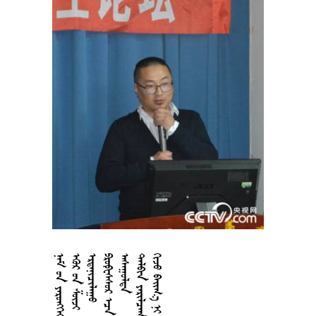
















































































