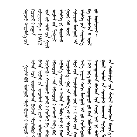







































1
9
6
2



















































































































        
     
       
        
         
         
         
          
       
       
       
      
      