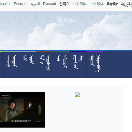
spañol
Français
العربية
Pусский
中文简体
中文繁体










































































