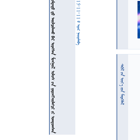
               
  