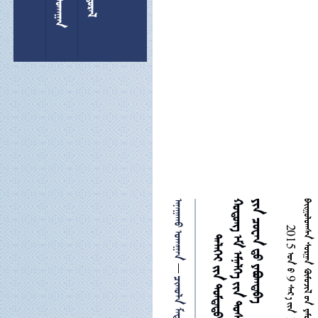
 


 