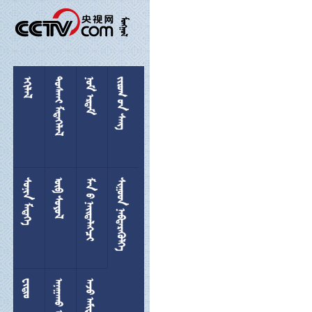

 
 
  
 
 
 
 

 
 