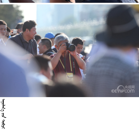
 