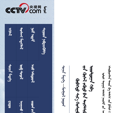

 
 
 
 
 
 
 


 

 
  