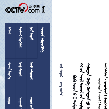

 
 
 
 
 
 
 


 

 
  