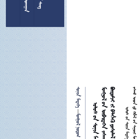
 


 