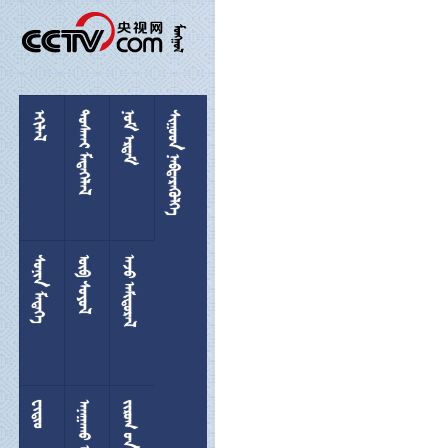

 
 
 
 
 
 

 
  