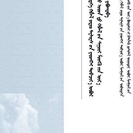












































































































































































































































































































































































































































































































