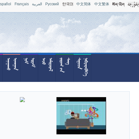
spañol
Français
العربية
Pусский
中文简体
中文繁体



























































