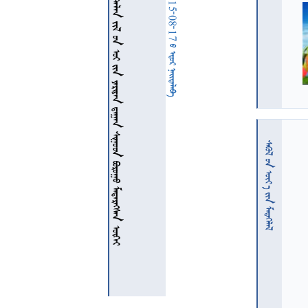
               
  