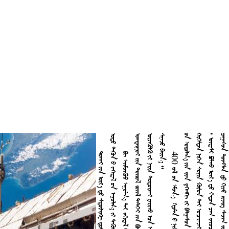


