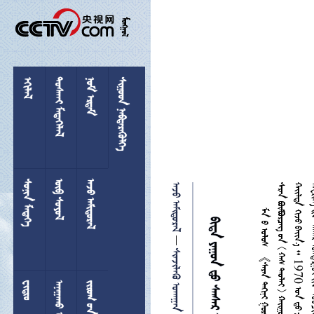

 
 
 
 
 
 
 


 

 
  