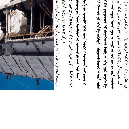

























































































































































































































































































































































































4
0
0

















































































































































































































































































































































































































































































































































