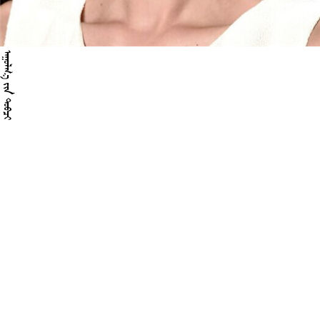
 