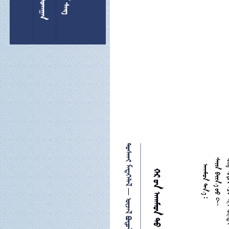
 
   
  

 