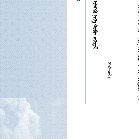

       