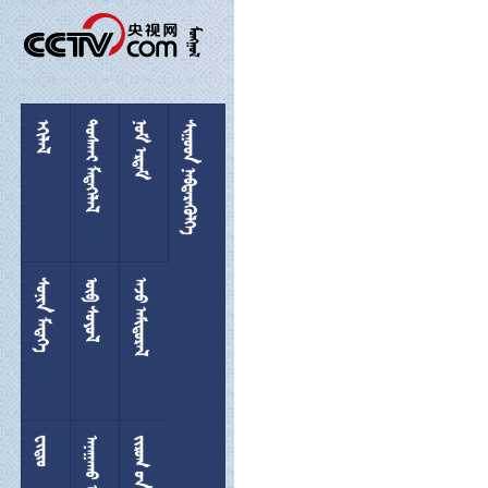

 
 
 
 
 
 

 
  