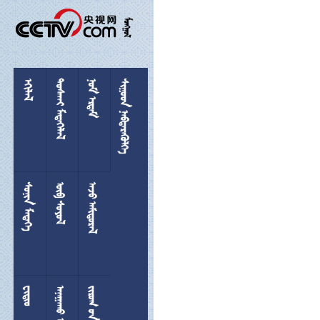

 
 
 
 
 
 

 
  