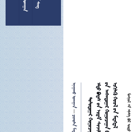
 


 