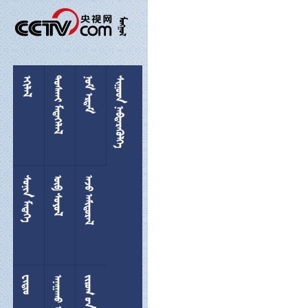

 
 
 
 
 
 

 
  