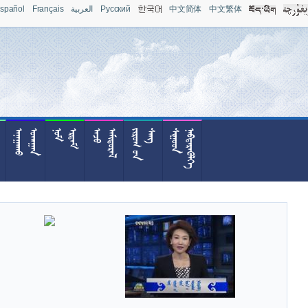
spañol
Français
العربية
Pусский
中文简体
中文繁体



























































