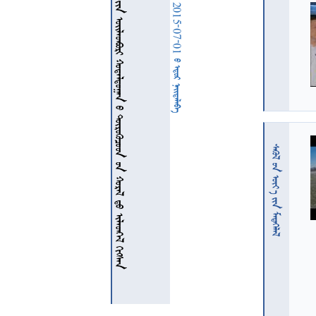
              
  