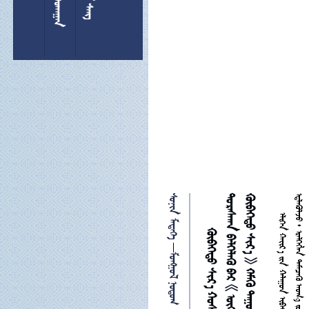
 


 