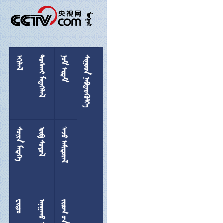

 
 
 
 
 
 

 
  