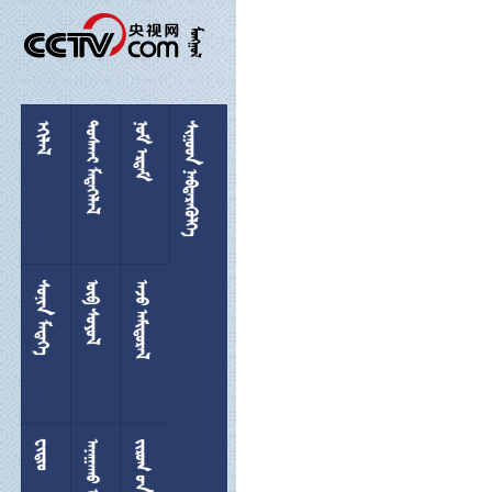

 
 
 
 
 
 

 
  