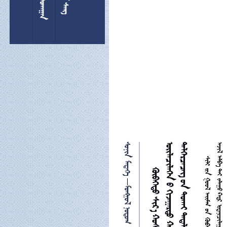
 


 