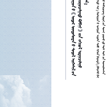





































































































































































































































































































































































































































































































































































































































































































































































































































