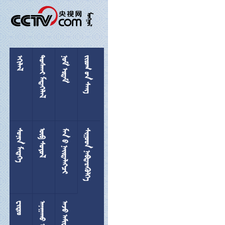

 
 
  
 
 
 
 

 
 