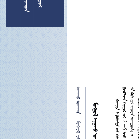
 

