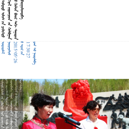
































































































2
0
1
5
-
0
5
-
2
6







1
7
:
3
0
:
2
7















































































































































































































































