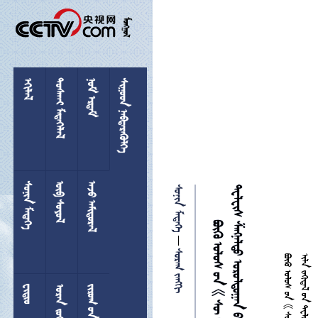

 
 
 
 
 
 
 



 

 
  