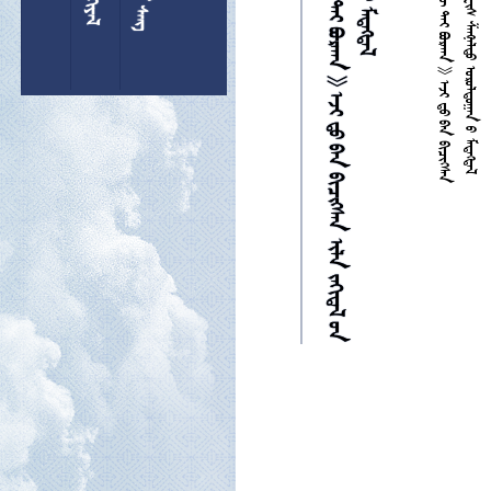
          
       

















































































