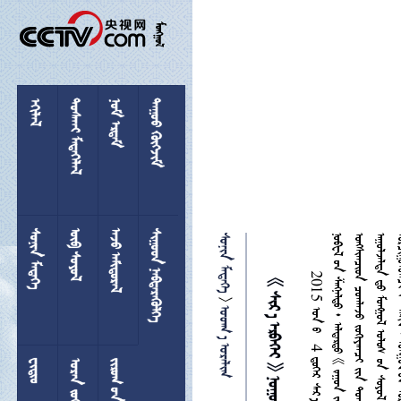

 
 
 
 
 
 
 
 

 

 
  