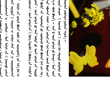



































































































































































































































































































































































































































































































































































