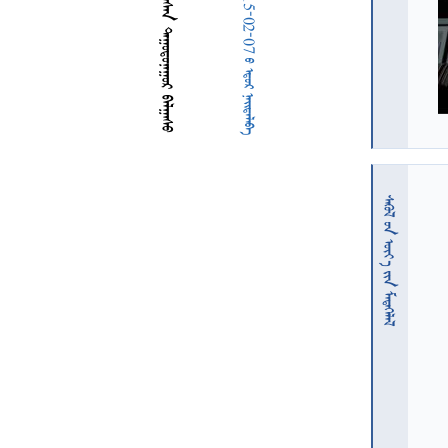
  