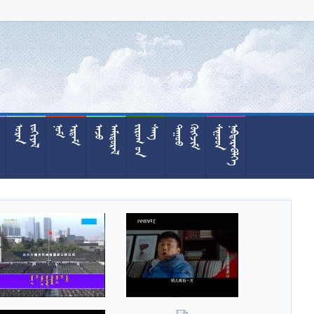




































































