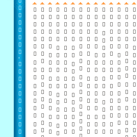
 -  
     
    