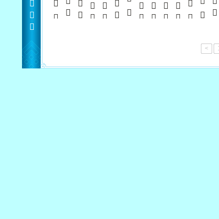
           
     
         
      
       
       
     
        
         5     
         
    100      
     
<