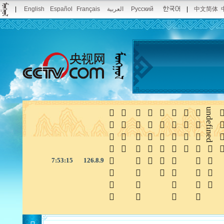
|
English
Español
Français
العربية
Русский
|
中文简体








undefined

7:53:16
126.8.9