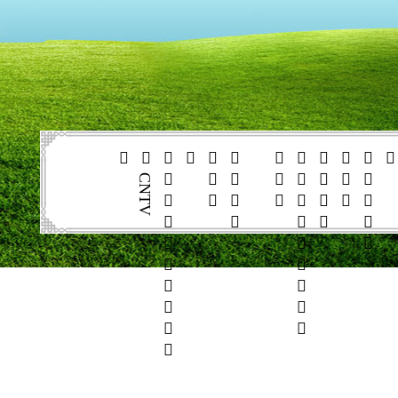

C
N
T
V






























