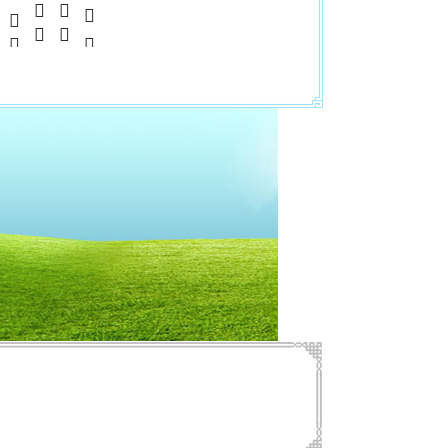
    
      