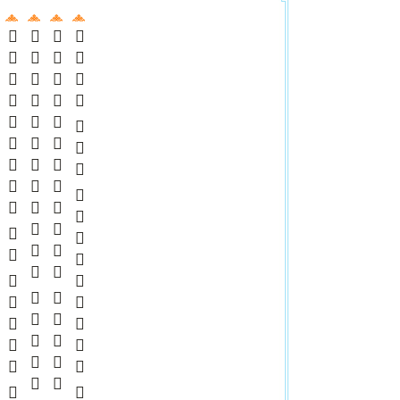
    
   