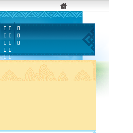


