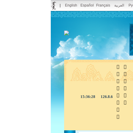
|
English
Español
Français
العربية
Ру



15:36:29
126.8.6