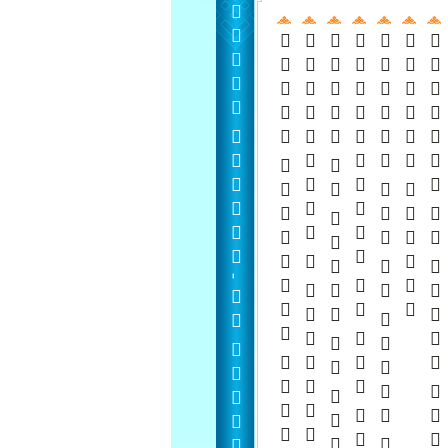
  -  
   
    
 