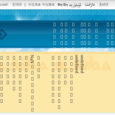
сский
|
中文简体
中文繁体















NaN





undefined
undefined