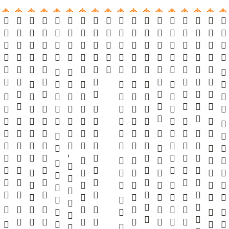
   
  -  
     

      
   
   
   