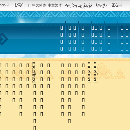
сский
|
中文简体
中文繁体















undefined






undefined
undefined