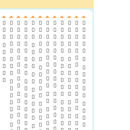
 
    
       
    
  
    
  
   
 
 
 