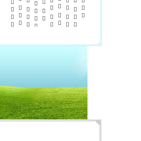
       
      
     
     
         