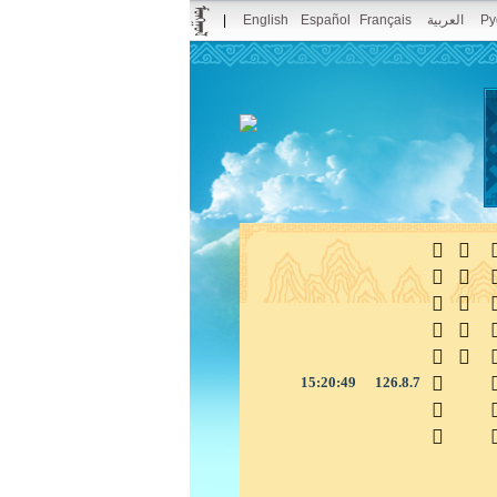
|
English
Español
Français
العربية
Ру



15:20:49
126.8.7