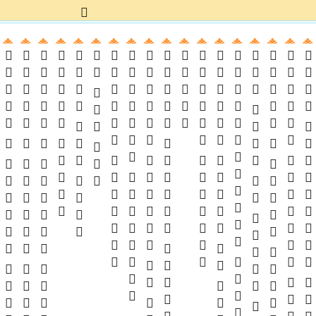
 
  
  
 
 
   
    

 
       
    
    