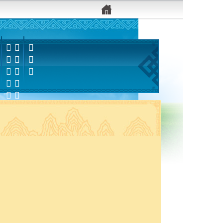


