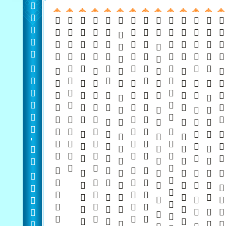
  -  
 
   
       
     
        
   
       
     