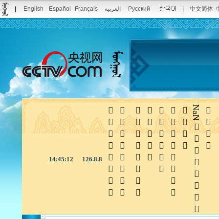
|
English
Español
Français
العربية
Русский
|
中文简体







NaN

14:45:12
126.8.8