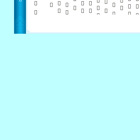
         
      
      
     
            
        