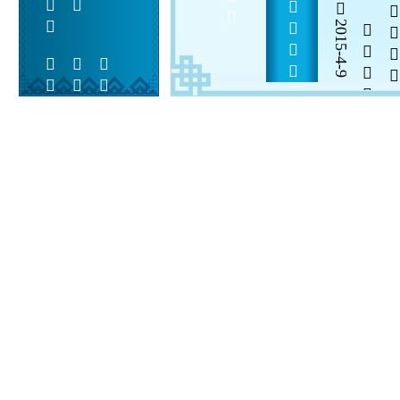
          
2015-4-9

  

 
 
  