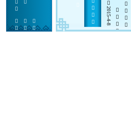
2015-4-8

  

 
 
  