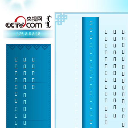
   
  - 
  
 
 
126-8-6
8:18
    
 
 
