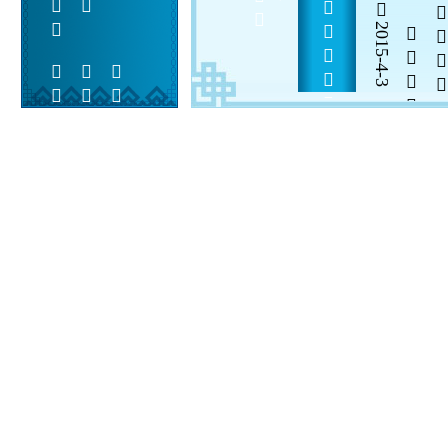
     
2015-4-3

  

 
 
  