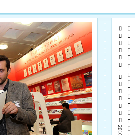
  