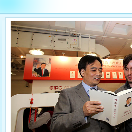

