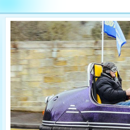

