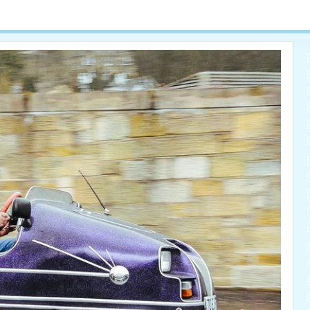
 