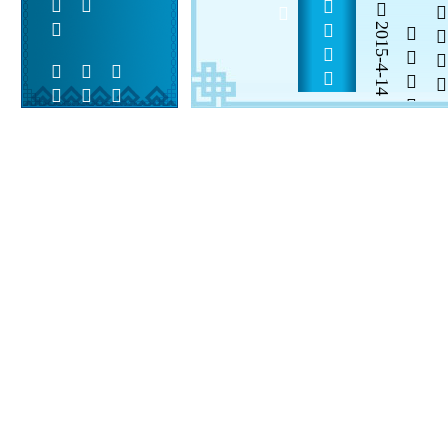
  69          
2015-4-14

  

 
 
  