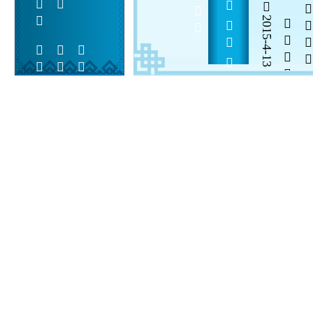
       1234     
2015-4-13

  

 
 
  