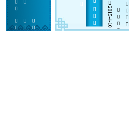
2015-4-10

  

 
 
  