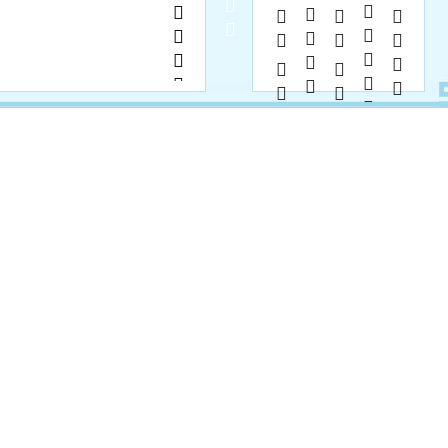
            
       
        