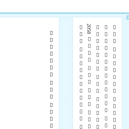
  
2058    
    
    