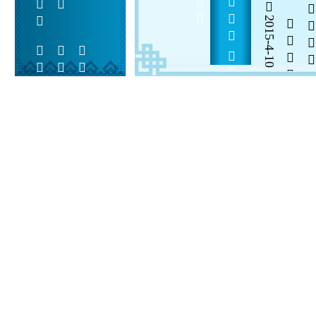
2015-4-10

  

 
 
  