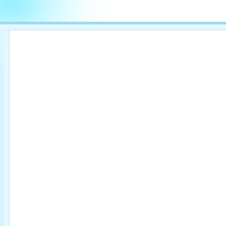

