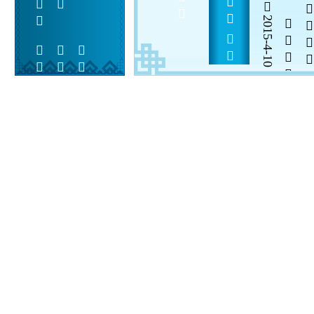
        
2015-4-10

  

 
 
  