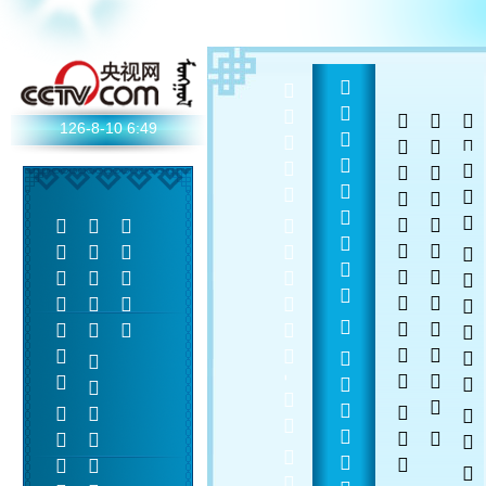
  -  
  
 
 
126-8-10
6:49
    
 
 
