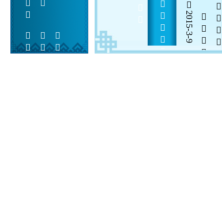
          
2015-3-9

  

 
 