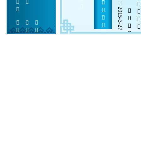
          
2015-3-27

  

 
 
  