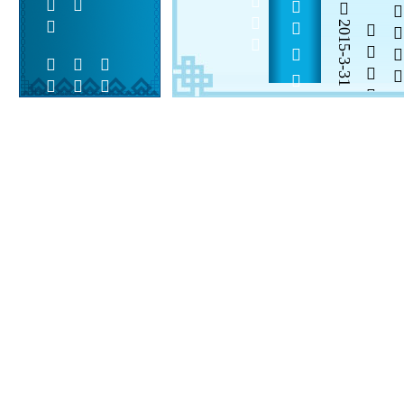
           
2015-3-31

  

 
 
  