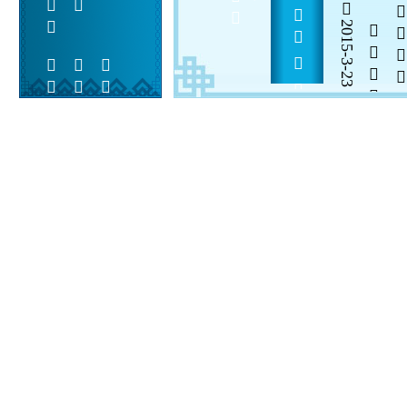
 6      
2015-3-23

  

 
 
  