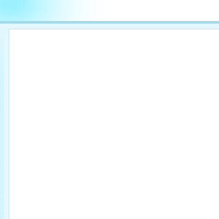

