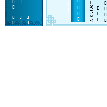
             
2015-3-31

  

 
 
  