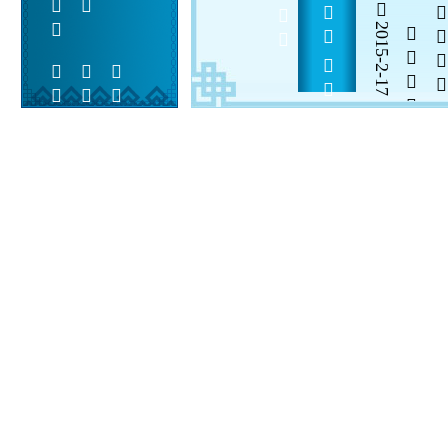
            
2015-2-17

  

 
 
  