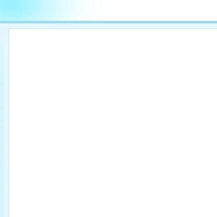

