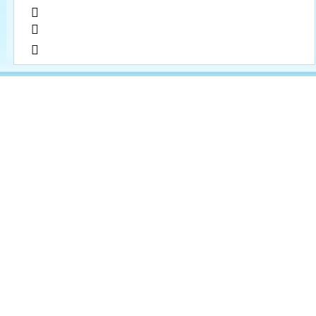
            