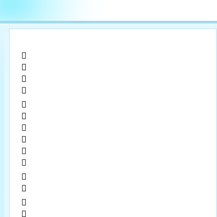

