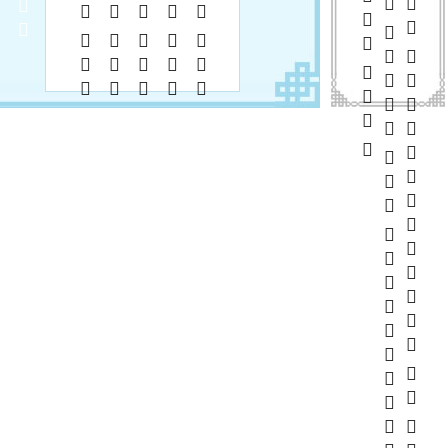
      
       