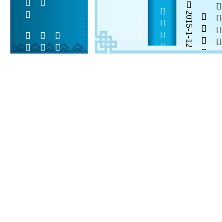
             
2015-1-12

  

 
 
  