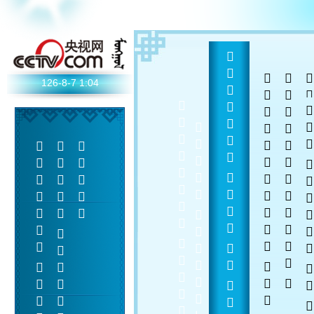
  
 
 
126-8-7
1:04


    











-












 
 
