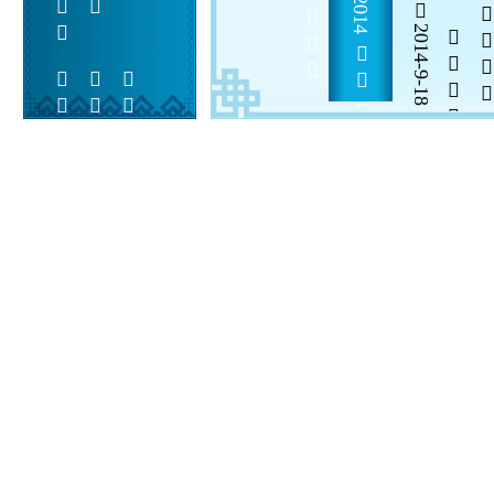
   2014          
2014-9-18


 
 
 
  